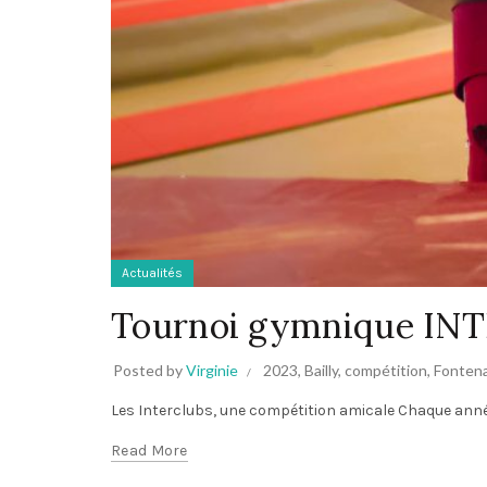
Actualités
Tournoi gymnique IN
Posted by
Virginie
2023
,
Bailly
,
compétition
,
Fontena
Les Interclubs, une compétition amicale Chaque année,
Read More