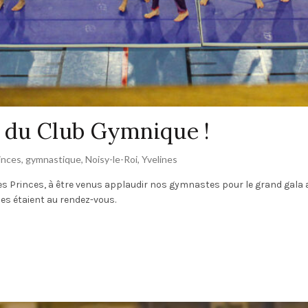
3 du Club Gymnique !
inces
,
gymnastique
,
Noisy-le-Roi
,
Yvelines
es Princes, à être venus applaudir nos gymnastes pour le grand gala 
es étaient au rendez-vous.