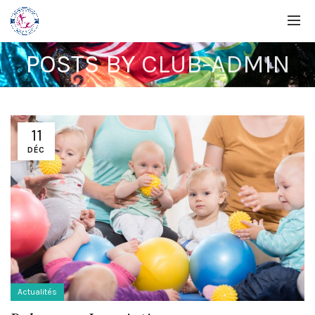
POSTS BY
CLUB-ADMIN
11
DÉC
Actualités