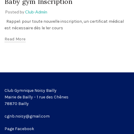
Baby gym Inscription
Posted by
Club-Admin
Rappel: pour toute nouvelle inscription, un certificat médical
est nécessaire dès le 1er cours
Read More
Club Gymnique Noisy Bailly
Mairie de Bailly – 1 rue des Chênes
78870 Bailly
cgnb.noisy@gmail.com
Page Facebook